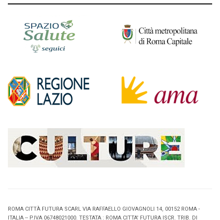
ROMA CITTÀ FUTURA SCARL VIA RAFFAELLO GIOVAGNOLI 14, 00152 ROMA -
ITALIA -- P.IVA 06748021000. TESTATA : ROMA CITTA' FUTURA ISCR. TRIB. DI