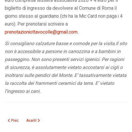
euro compresa tessera associativa 2026 + 4 euro per il
biglietto di ingresso da devolvere al Comune di Roma il
giorno stesso al guardiano (chi ha la Mic Card non paga i 4
euro). Per prenotarsi scrivere a
prenotazioniottavocolle@gmail.com
.
Si consigliano calzature basse e comode per la visita.Il sito
non è accessibile a persone in carrozzina e a bambini in
passeggino. Non sono presenti servizi igienici. Per ragioni
di sicurezza, è assolutamente vietato accostarsi ai cigli o
inoltrarsi sulle pendici del Monte. E’ tassativamente vietata
la raccolta dei frammenti ceramici da terra. E’ vietato
l’ingresso ai cani.
Articolo precedente: Il Festival di Sanremo nel cuore di Roma: Carlo Conti i
Articolo successivo: 6 gennaio: a Piazza Navona la Befana arriva
Prec
Avanti