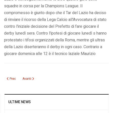
squadre in corsa per la Champions League. Il
compromesso è giunto dopo che il Tar del Lazio ha deciso
di rinviare il ricorso della Lega Calcio all'Avvocatura di stato
contro l'iniziale decisione del Prefetto di fare giocare il
derby lunedì sera. Contro l'ipotesi di giocare lunedì s hanno
protestato i tifosi organizzati della Roma, mentre gli ultras
della Lazio diserteranno il derby in ogni caso. Contrario a
giocare domenica alle 12 è il tecnico laziale Maurizio
Articolo precedente: La domenica del derby: si gioca alle 12 tra polemiche, p
Articolo successivo: Tennis: gli Internazionali di Roma partono da
Prec
Avanti
ULTIME NEWS