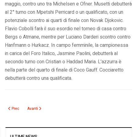
maggio, contro uno tra Michelsen e Ofner. Musetti debutterà
al 2° turno con Mpetshi Perricard o un qualificato, con un
potenziale scontro ai quarti di finale con Novak Djokovic.
Flavio Cobolli farà il suo esordio nel torneo di casa contro
Bergs o Atmane, mentre per Luciano Darderi scontro contro
Hanfmann o Hurkacz. In campo femminile, la campionessa
in carica del Foro Italico, Jasmine Paolini, debutterà al
secondo turno con Cristian o Haddad Maria. L’azzurra è
nella parte del quarto di finale di Coco Gauff. Cocciaretto
debutterà contro una qualificata.
Articolo precedente: Derby, raggiunto un accordo: si gioca domenica alle 12
Articolo successivo: Maratona di Roma con numeri record: 36mila 
Prec
Avanti
ULTIME NEWS