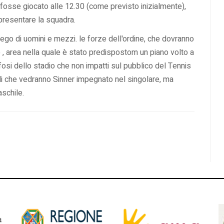
 fosse giocato alle 12.30 (come previsto inizialmente),
 presentare la squadra.
iego di uomini e mezzi. le forze dell'ordine, che dovranno
co , area nella quale è stato predispostom un piano volto a
fosi dello stadio che non impatti sul pubblico del Tennis
ali che vedranno Sinner impegnato nel singolare, ma
aschile.
Roma torna in Champions League
 si gioca domenica alle 12