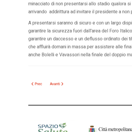
minacciato di non presentarsi allo stadio qualora si
arrivando addirittura ad invitare il presidente a non
A presentarsi saranno di sicuro e con un largo disp
garantire la sicurezza fuori dall'area del Foro Itali
garantire un daccesso e un deflusso ordinato dei ti
che affluirà domani in massa per assistere alle fin
anche Bolelli e Vavassori nella finale del doppio m
Articolo precedente: Festa giallorossa: dopo sette anni la 
Articolo successivo: Derby, raggiunto un accordo:
Prec
Avanti