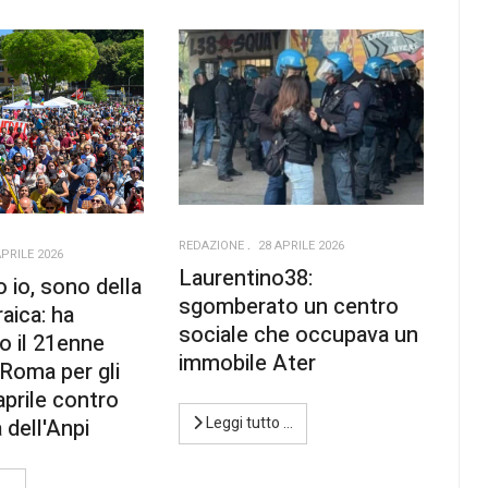
REDAZIONE
28 APRILE 2026
APRILE 2026
Laurentino38:
 io, sono della
sgomberato un centro
aica: ha
sociale che occupava un
o il 21enne
immobile Ater
Roma per gli
 aprile contro
Leggi tutto …
 dell'Anpi