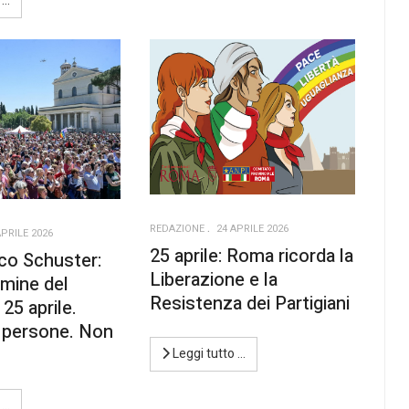
 …
REDAZIONE
24 APRILE 2026
APRILE 2026
25 aprile: Roma ricorda la
co Schuster:
Liberazione e la
rmine del
Resistenza dei Partigiani
25 aprile.
e persone. Non
Leggi tutto …
 …