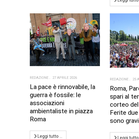
Leggi tutto
REDAZIONE
27 APRILE 2026
REDAZIONE
25 
La pace è rinnovabile, la
Roma, Par
guerra è fossile: le
spari al te
associazioni
corteo del 
ambientaliste in piazza
Ferite du
Roma
sono gravi
Leggi tutto …
Leggi tutto