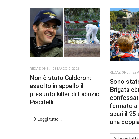
REDAZIONE
08 MAGGIO 2026
REDAZIONE
29 
Non è stato Calderon:
Sono stato
assolto in appello il
Brigata ebr
presunto killer di Fabrizio
confessat
Piscitelli
fermato a 
spari il 25
Leggi tutto …
una coppia