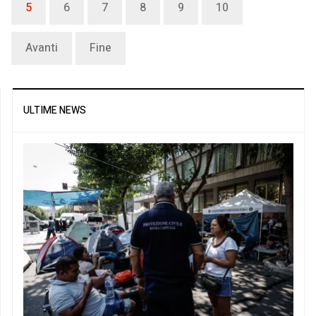
5
6
7
8
9
10
Avanti
Fine
ULTIME NEWS