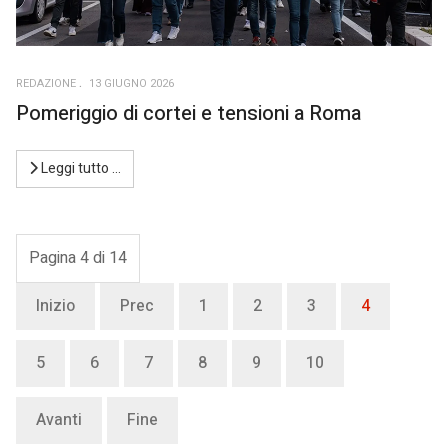
REDAZIONE
13 GIUGNO 2026
Pomeriggio di cortei e tensioni a Roma
Leggi tutto …
Pagina 4 di 14
Inizio
Prec
1
2
3
4
5
6
7
8
9
10
Avanti
Fine