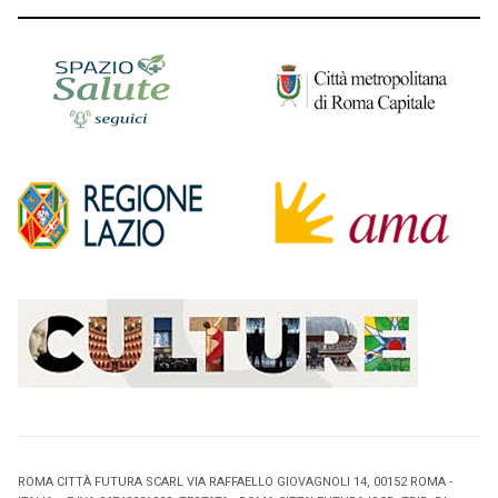
ROMA CITTÀ FUTURA SCARL VIA RAFFAELLO GIOVAGNOLI 14, 00152 ROMA -