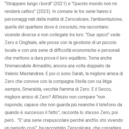
"Strappare lungo i bordi" (2021) e "Questo mondo non mi
renderà cattivo" (2023). In comune le tre serie hanno ii
personaggi nati dalla matita di Zerocalcare, l’ambientazione,
quella del quartiere dove è cresciuto, ma raccontano
vicende diverse e non collegate tra loro. "Due spicci" vede
Zero e Cinghiale, alle prese con la gestione di un piccolo
locale e con una serie di difficoltà economiche e personali
che mettono a dura prova il loro equilibrio. Torna anche
l’immancabile Armadillo, ancora una volta doppiato da
Valerio Mastandrea. E poi ci sono Sarah, la migliore amica di
Zero che convive con la compagna Stella con cui litiga
sempre, Smeralda, vecchia fiamma di Zero. E il Secco,
migliore amico di Zero? All'inizio non compare "non
risponde, capace che non guarda più neanche il telefono da
quando è successo il fatto”, racconta lo stesso Zero, poi
però... "E' una serie crepuscolare perché anch’io sto vivendo
un periodo così”, ha raccontato Zerocalcare, che considera