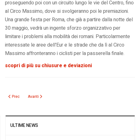
proseguendo poi con un circuito lungo le vie del Centro, fino
al Circo Massimo, dove si svolgeranno poi le premiazioni.
Una grande festa per Roma, che già a partire dalla notte del
30 maggio, vedrà un ingente sforzo organizzativo per
limitare i problemi alla mobilità dei romani. Particolarmente
interessate le aree dell'Eur e le strade che da lì al Circo
Massimo affronteranno i ciclisti per la passerella finale.
scopri di più su chiusure e deviazioni
Articolo precedente: La Lazio smentisce: infondate le notizie su trattative pe
Articolo successivo: Cento anni di sport e di cultura: a Roma sin
Prec
Avanti
ULTIME NEWS